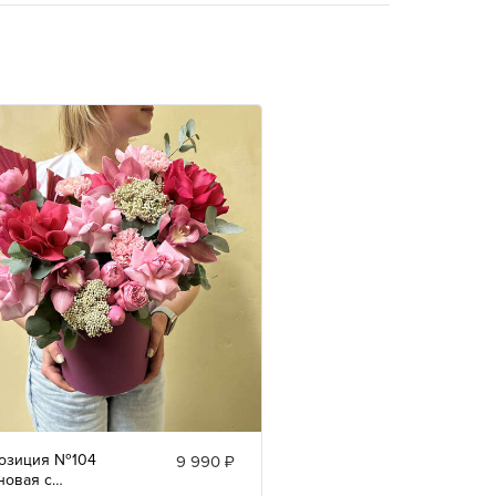
озиция №104
9 990 ₽
новая с