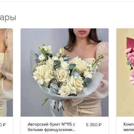
вары
Авторский букет №115 с
Комп
0 ₽
5 350 ₽
белыми французскими
мали