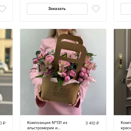
розами и озотамнусом
фран
Заказать
Композиция №131 из
Комп
0 ₽
3 410 ₽
альстромерии и
крас