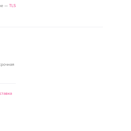
вне —
TLS
срочная
ставка