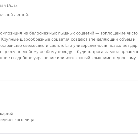
я (7шт.);
ласной лентой.
композиция из белоснежных пышных соцветий — воплощение чисто
. Крупные шарообразные соцветия создают впечатляющий объем и
остранство свежестью и светом. Его универсальность позволяет дар
е цветы по любому особому поводу – будь то трогательное признан
нтное свадебное украшение или изысканный комплимент дорогому
 картой
ридического лица