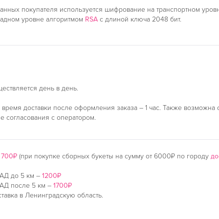
анных покупателя используется шифрование на транспортном уро
ладном уровне алгоритмом
RSA
с длиной ключа 2048 бит.
ществляется день в день.
время доставки после оформления заказа – 1 час. Также возможна 
ле согласования с оператором.
–
700₽
(при покупке сборных букеты на сумму от 6000₽ по городу
до
АД до 5 км –
1200₽
АД после 5 км –
1700₽
тавка в Ленинградскую область.