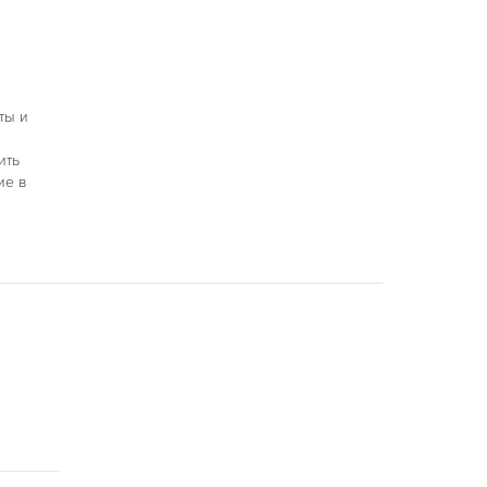
ты и
ить
ие в