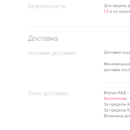
Безопасность
Для защиты д
1.2
и на прик
Доставка
Условия доставки
Доставка осу
Минимальное 
доставка пос
Зоны доставки
Внутри КАД 
бесплатная
).
За пределы К
За пределы К
Возможна дос