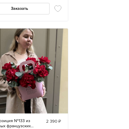
цузскими розами
Заказать
озиция №133 из
2 390 ₽
ных французских