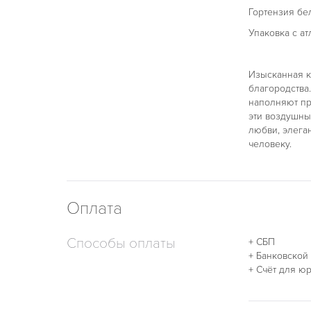
Гортензия бела
Упаковка с ат
Изысканная 
благородства
наполняют пр
эти воздушны
любви, элега
человеку.
Оплата
Способы оплаты
+ СБП
+ Банковской
+ Счёт для ю