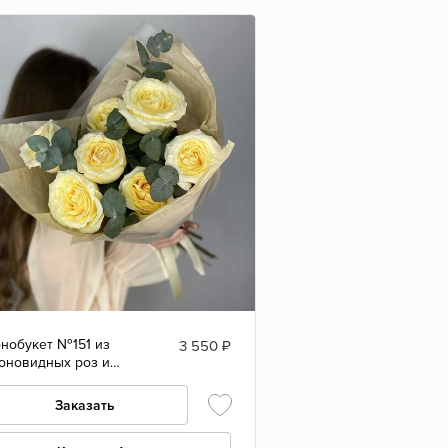
нобукет №151 из
3 550
₽
оновидных роз и
калипта
Заказать