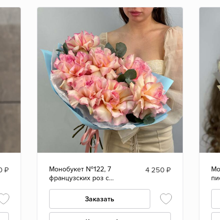
Монобукет №122, 7
Мо
0
₽
4 250
₽
французских роз с
пи
эвкалиптом
эв
Заказать