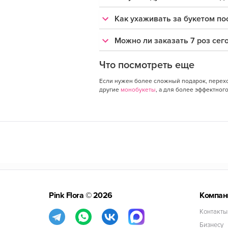
Как ухаживать за букетом по
Можно ли заказать 7 роз сег
Что посмотреть еще
Если нужен более сложный подарок, перех
другие
монобукеты
, а для более эффектног
Pink Flora
© 2026
Компан
Контакты
Бизнесу