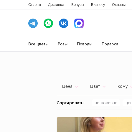
Оплата
Доставка
Бонусы
Бизнесу
Отзывы
Все цветы
Розы
Поводы
Подарки
Цена
Цвет
Кому
Белый
Девушке
Выздоравливай
Гвоздиками
5 шт.
ПОКАЗАТЬ
Сортировать:
по новизне
це
Красный
Женщине
Люблю
Герберами
7 шт.
Кремовый
Коллективу
Поздравляю
Гортензией
9 шт.
Розовый
Маме
Прости
Кустовыми розами
11 шт.