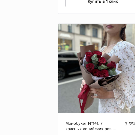
Купить в 1 клик
Монобукет №141, 7
3 55
красных кенийских роз с
эвкалиптом