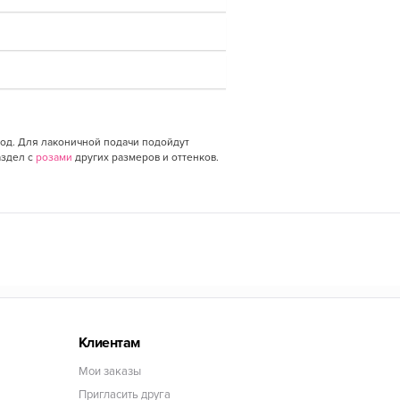
од. Для лаконичной подачи подойдут
аздел с
розами
других размеров и оттенков.
Клиентам
Мои заказы
Пригласить друга