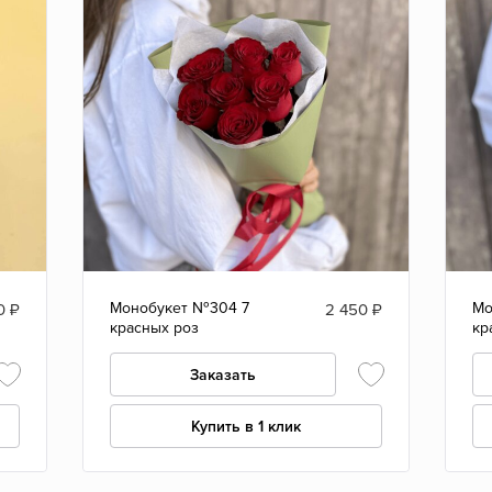
Монобукет №304 7
Мо
0
₽
2 450
₽
красных роз
кр
Заказать
Купить в 1 клик