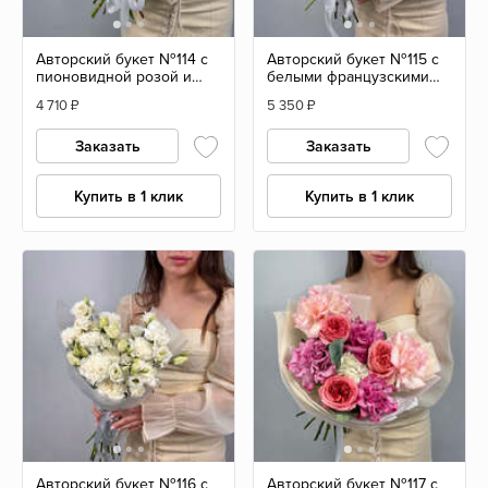
Авторский букет №114 с
Авторский букет №115 с
пионовидной розой и
белыми французскими
гиперикумом
розами и озотамнусом
4 710
₽
5 350
₽
Заказать
Заказать
Купить в 1 клик
Купить в 1 клик
Авторский букет №116 с
Авторский букет №117 с