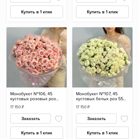
Купить в 1 клик
Купить в 1 клик
Монобукет №106, 45
Монобукет №107, 45
кустовых розовых роз
кустовых белых роз 55
55см, Эквадор
см, Эквадор
17 150
₽
17 150
₽
Заказать
Заказать
Купить в 1 клик
Купить в 1 клик