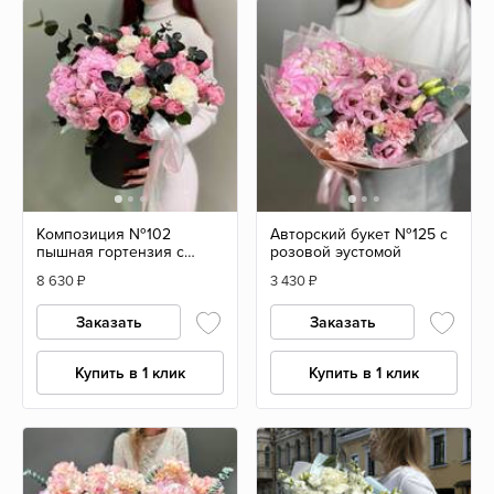
Композиция №102
Авторский букет №125 с
пышная гортензия с
розовой эустомой
кустовыми розами и
8 630
₽
3 430
₽
диантусами
Заказать
Заказать
Купить в 1 клик
Купить в 1 клик