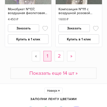
Монобукет №137,
Композиция №111 с
воздушная фиолетовая
воздушной розовой
гипсофила, размер L
гипсофилой в крафтовой
4 450
₽
1 600
₽
сумке, размер S
Заказать
Заказать
Купить в 1 клик
Купить в 1 клик
«
1
2
»
Показать еще 14 шт »
Наверх ↑
ЗАПОЛНИ ЛЕНТУ ЦВЕТАМИ