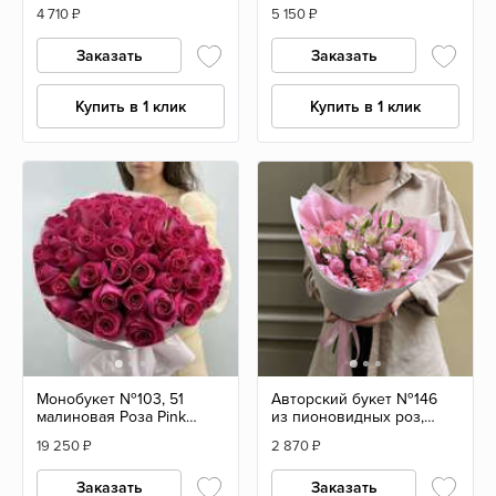
эвкалиптом
кремовыми розами и
4 710
₽
5 150
₽
эустомой
Заказать
Заказать
Купить в 1 клик
Купить в 1 клик
Монобукет №103, 51
Авторский букет №146
малиновая Роза Pink
из пионовидных роз,
Floyd 55см, Эквадор
альстромерии и
19 250
₽
2 870
₽
диантусов
Заказать
Заказать