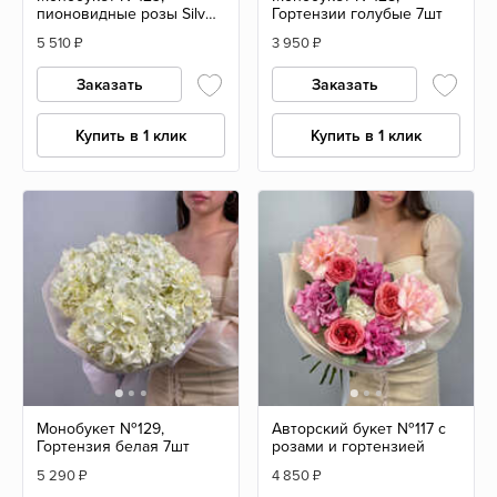
пионовидные розы Silva
Гортензии голубые 7шт
pink и эвкалипт
5 510
₽
3 950
₽
Заказать
Заказать
Купить в 1 клик
Купить в 1 клик
Монобукет №129,
Авторский букет №117 с
Гортензия белая 7шт
розами и гортензией
5 290
₽
4 850
₽