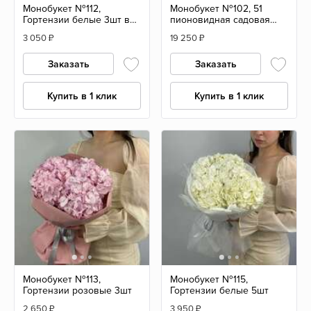
Монобукет №112,
Монобукет №102, 51
Гортензии белые 3шт в
пионовидная садовая
букете с эвкалиптом
Роза 55см, Эквадор
3 050
₽
19 250
₽
Заказать
Заказать
Купить в 1 клик
Купить в 1 клик
Монобукет №113,
Монобукет №115,
Гортензии розовые 3шт
Гортензии белые 5шт
2 650
₽
3 950
₽