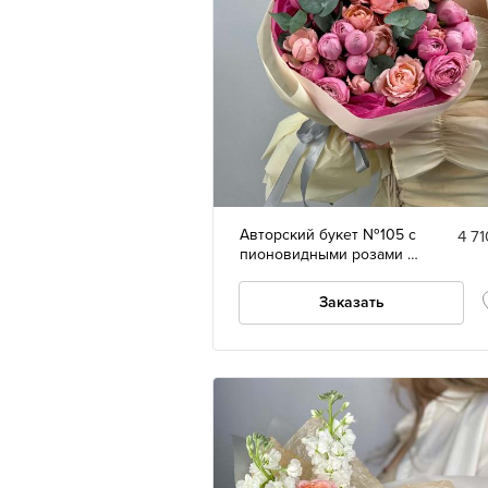
Авторский букет №105 с
4 71
пионовидными розами и
эвкалиптом
Заказать