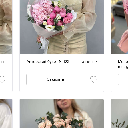
Авторский букет №123
Моно
0 ₽
4 080 ₽
возд
гипс
Заказать