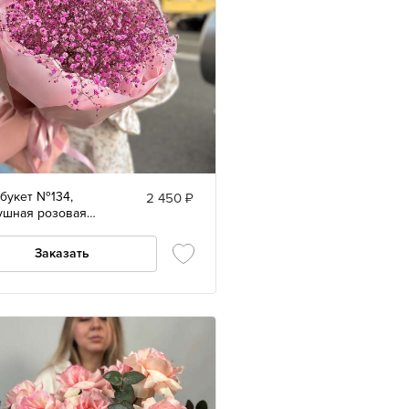
букет №134,
2 450 ₽
ушная розовая
офила размер M
Заказать