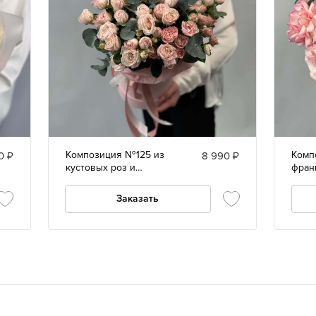
Композиция №125 из
Комп
0 ₽
8 990 ₽
кустовых роз и
фран
эвкалипта
эвка
Заказать