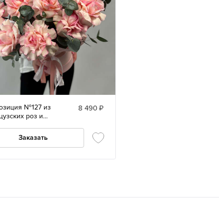
озиция №127 из
8 490 ₽
цузских роз и
липта
Заказать