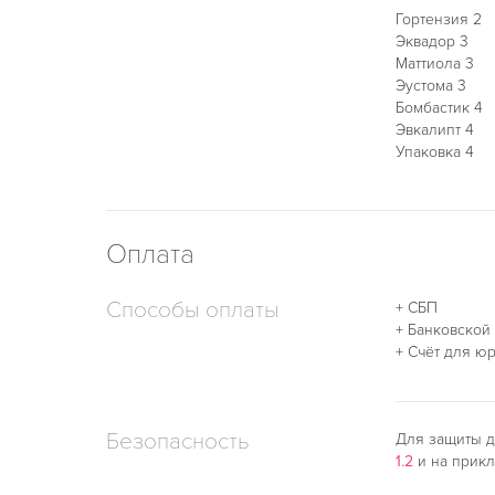
Гортензия 2
Эквадор 3
Маттиола 3
Эустома 3
Бомбастик 4
Эвкалипт 4
Упаковка 4
Оплата
Способы оплаты
+ СБП
+ Банковской
+ Счёт для ю
Безопасность
Для защиты д
1.2
и на прик