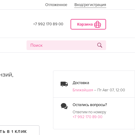
Отложенное
Вход
/регистрация
+7 992 170 89 00
Корзина
нзий,
Доставка
Ближайшая
– Пт Авг 07, 12:00
Остались вопросы?
Ответим по номеру
+7 992 170 89 00
ДАТА
ТЬ В 1 КЛИК