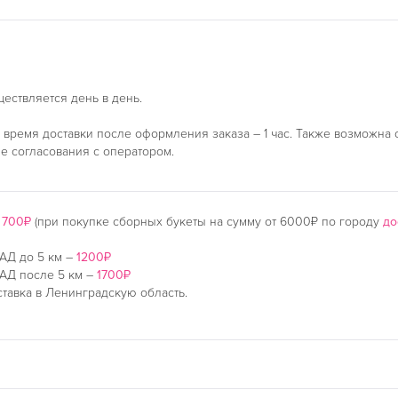
ществляется день в день.
время доставки после оформления заказа – 1 час. Также возможна 
ле согласования с оператором.
–
700₽
(при покупке сборных букеты на сумму от 6000₽ по городу
до
АД до 5 км –
1200₽
АД после 5 км –
1700₽
тавка в Ленинградскую область.