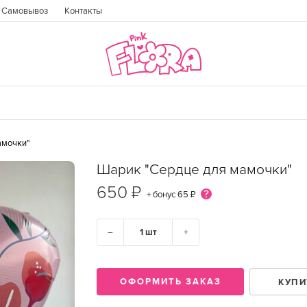
Самовывоз
Контакты
амочки"
Шарик "Сердце для мамочки"
650 ₽
+ бонус
65 ₽
–
+
ГОРОД
ОФОРМИТЬ ЗАКАЗ
КУПИ